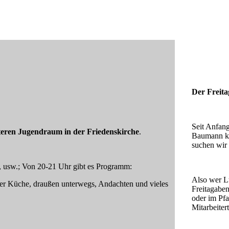
:
Der Freita
Seit Anfan
teren Jugendraum in der Friedenskirche
.
Baumann ko
suchen wir 
 usw.; Von 20-21 Uhr gibt es Programm:
Also wer Lu
 der Küche, draußen unterwegs, Andachten und vieles
Freitagaben
oder im Pfa
Mitarbeite