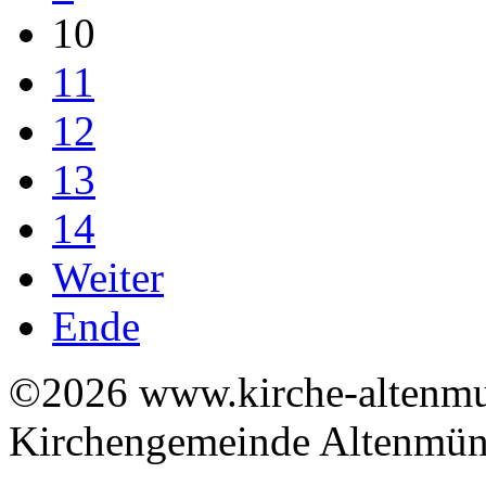
10
11
12
13
14
Weiter
Ende
©2026 www.kirche-altenmue
Kirchengemeinde Altenmüns